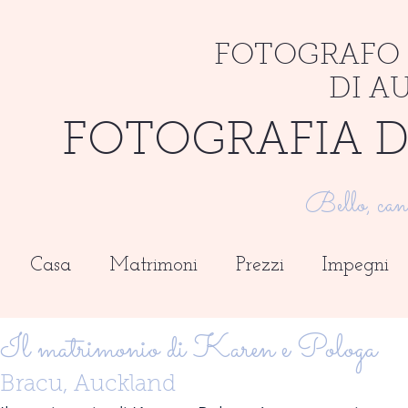
FOTOGRAFO 
DI A
FOTOGRAFIA D
Bello, can
Casa
Matrimoni
Prezzi
Impegni
Il matrimonio di Karen e Pologa
Bracu, Auckland