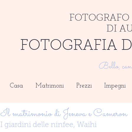
FOTOGRAFO 
DI A
FOTOGRAFIA D
Bello, can
Casa
Matrimoni
Prezzi
Impegni
Il matrimonio di Jeneva e Cameron
I giardini delle ninfee, Waihi