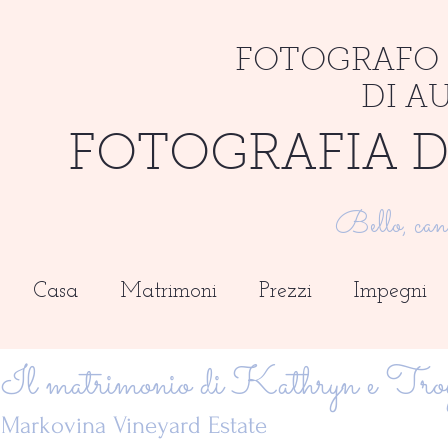
FOTOGRAFO 
DI A
FOTOGRAFIA D
Bello, can
Casa
Matrimoni
Prezzi
Impegni
Il matrimonio di Kathryn e Tro
Markovina Vineyard Estate